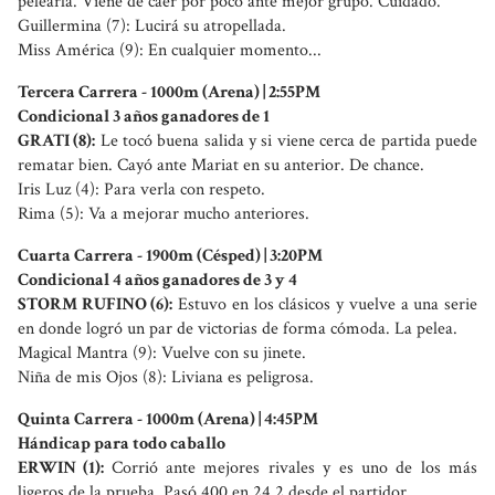
pelearla. Viene de caer por poco ante mejor grupo. Cuidado.
Guillermina (7): Lucirá su atropellada.
Miss América (9): En cualquier momento...
Tercera Carrera - 1000m (Arena) | 2:55PM
Condicional 3 años ganadores de 1
GRATI (8):
Le tocó buena salida y si viene cerca de partida puede
rematar bien. Cayó ante Mariat en su anterior. De chance.
Iris Luz (4): Para verla con respeto.
Rima (5): Va a mejorar mucho anteriores.
Cuarta Carrera - 1900m (Césped) | 3:20PM
Condicional 4 años ganadores de 3 y 4
STORM RUFINO (6):
Estuvo en los clásicos y vuelve a una serie
en donde logró un par de victorias de forma cómoda. La pelea.
Magical Mantra (9): Vuelve con su jinete.
Niña de mis Ojos (8): Liviana es peligrosa.
Quinta Carrera - 1000m (Arena) | 4:45PM
Hándicap para todo caballo
ERWIN (1):
Corrió ante mejores rivales y es uno de los más
ligeros de la prueba. Pasó 400 en 24.2 desde el partidor.