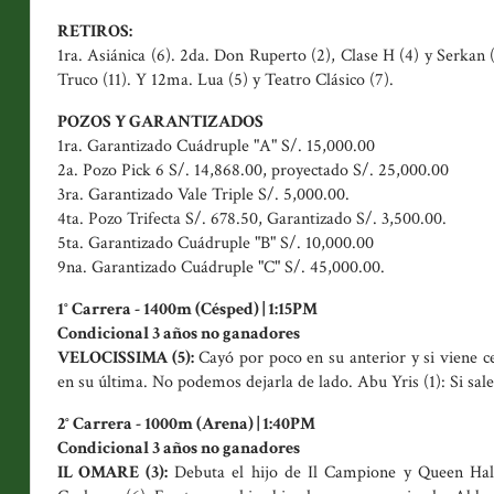
RETIROS:
1ra. Asiánica (6). 2da. Don Ruperto (2), Clase H (4) y Serkan 
Truco (11). Y 12ma. Lua (5) y Teatro Clásico (7).
POZOS Y GARANTIZADOS
1ra. Garantizado Cuádruple "A" S/. 15,000.00
2a. Pozo Pick 6 S/. 14,868.00, proyectado S/. 25,000.00
3ra. Garantizado Vale Triple S/. 5,000.00.
4ta. Pozo Trifecta S/. 678.50, Garantizado S/. 3,500.00.
5ta. Garantizado Cuádruple "B" S/. 10,000.00
9na. Garantizado Cuádruple "C" S/. 45,000.00.
1° Carrera - 1400m (Césped) | 1:15PM
Condicional 3 años no ganadores
VELOCISSIMA (5):
Cayó por poco en su anterior y si viene ce
en su última. No podemos dejarla de lado. Abu Yris (1): Si sale
2° Carrera - 1000m (Arena) | 1:40PM
Condicional 3 años no ganadores
IL OMARE (3):
Debuta el hijo de Il Campione y Queen Halo