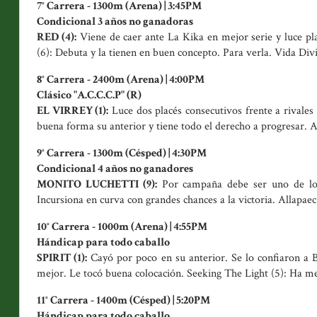
7° Carrera - 1300m (Arena) | 3:45PM
Condicional 3 años no ganadoras
RED (4):
Viene de caer ante La Kika en mejor serie y luce plac
(6): Debuta y la tienen en buen concepto. Para verla. Vida Div
8° Carrera - 2400m (Arena) | 4:00PM
Clásico "A.C.C.C.P" (R)
EL VIRREY (1):
Luce dos placés consecutivos frente a rivales
buena forma su anterior y tiene todo el derecho a progresar. A
9° Carrera - 1300m (Césped) | 4:30PM
Condicional 4 años no ganadores
MONITO LUCHETTI (9):
Por campaña debe ser uno de los 
Incursiona en curva con grandes chances a la victoria. Allapaec 
10° Carrera - 1000m (Arena) | 4:55PM
Hándicap para todo caballo
SPIRIT (1):
Cayó por poco en su anterior. Se lo confiaron a B
mejor. Le tocó buena colocación. Seeking The Light (5): Ha me
11° Carrera - 1400m (Césped) | 5:20PM
Hándicap para todo caballo