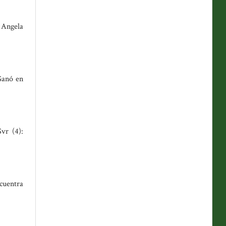
y Angela
 Ganó en
vr (4):
ncuentra