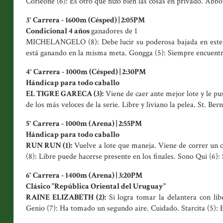
Corleone (6): Es otro que hizo bien las cosas en privado. Abbo
3° Carrera - 1600m (Césped) | 2:05PM
Condicional 4 años
ganadores de 1
MICHELANGELO (8): Debe lucir su poderosa bajada en este lot
está ganando en la misma meta. Gongga (5): Siempre encuentra
4° Carrera - 1000m (Césped) | 2:30PM
Hándicap para todo caballo
EL TIGRE GARECA (3):
Viene de caer ante mejor lote y le pus
de los más veloces de la serie. Libre y liviano la pelea. St. Be
5° Carrera - 1000m (Arena) | 2:55PM
Hándicap para todo caballo
RUN RUN (1):
Vuelve a lote que maneja. Viene de correr un c
(8): Libre puede hacerse presente en los finales. Sono Qui (6):
6° Carrera - 1400m (Arena) | 3:20PM
Clásico "República Oriental del Uruguay"
RAINE ELIZABETH (2):
Si logra tomar la delantera con libe
Genio (7): Ha tomado un segundo aire. Cuidado. Starcita (5): 