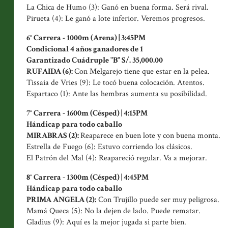
La Chica de Humo (3): Ganó en buena forma. Será rival.
Pirueta (4): Le ganó a lote inferior. Veremos progresos.
6° Carrera - 1000m (Arena) | 3:45PM
Condicional 4 años ganadores de 1
Garantizado Cuádruple "B" S/. 35,000.00
RUFAIDA (6):
Con Melgarejo tiene que estar en la pelea.
Tissaia de Vries (9): Le tocó buena colocación. Atentos.
Espartaco (1): Ante las hembras aumenta su posibilidad.
7° Carrera - 1600m (Césped) | 4:15PM
Hándicap para todo caballo
MIRABRAS (2):
Reaparece en buen lote y con buena monta.
Estrella de Fuego (6): Estuvo corriendo los clásicos.
El Patrón del Mal (4): Reapareció regular. Va a mejorar.
8° Carrera - 1300m (Césped) | 4:45PM
Hándicap para todo caballo
PRIMA ANGELA (2):
Con Trujillo puede ser muy peligrosa.
Mamá Queca (5): No la dejen de lado. Puede rematar.
Gladius (9): Aquí es la mejor jugada si parte bien.