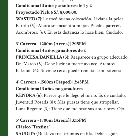
Condicional 3 años ganadores de 1 y 2
Proyectado Pick 6 S/. 8,000.00.
WASTED (7):
Le tocó buena colocación. Liviana la pelea.
Bartún (5): Ahora se encuentra mejor. Puede aparecer.
Asombroso (6): En esta distancia lo hace bien. Cuidado.
3° Carrera - 1200m (Arena) | 2:15PM
Condicional 4 años ganadores de 2
PRINCESA DANIELLA (3):
Reaparece en grupo adecuado.
Dr. Mateo (5): Debe lucir su fuerte avance. Atentos.
Bakunin (6): Si viene cerca puede rematar con potencia.
4° Carrera - 1500m (Césped) | 2:45PM
Condicional 3 años no ganadores
KENDRA (6):
Parece que le llegó el turno. Es de cuidado.
Juventud Rosada (8): Más puesta tiene que atropellar.
Luna Regente (3): Tiene que mejorar sus anteriores. Ojo.
5° Carrera - 1700m (Arena) | 3:15PM
Clásico "Texfina"
SAUDITA (1):
Lleva tres triunfos en fila. Debe seguir.