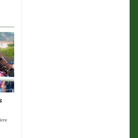
s
irre