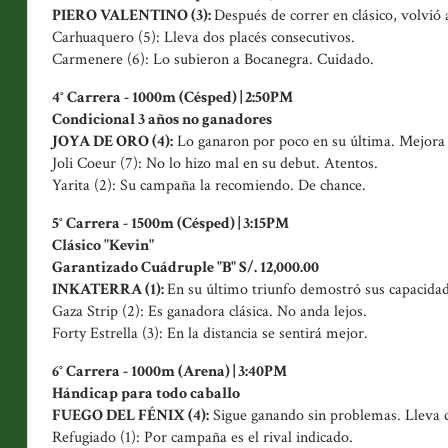
PIERO VALENTINO (3):
Después de correr en clásico, volvió 
Carhuaquero (5): Lleva dos placés consecutivos.
Carmenere (6): Lo subieron a Bocanegra. Cuidado.
4° Carrera - 1000m (Césped) | 2:50PM
Condicional 3 años no ganadores
JOYA DE ORO (4):
Lo ganaron por poco en su última. Mejora
Joli Coeur (7): No lo hizo mal en su debut. Atentos.
Yarita (2): Su campaña la recomiendo. De chance.
5° Carrera - 1500m (Césped) | 3:15PM
Clásico "Kevin"
Garantizado Cuádruple "B" S/. 12,000.00
INKATERRA (1):
En su último triunfo demostró sus capacidad
Gaza Strip (2): Es ganadora clásica. No anda lejos.
Forty Estrella (3): En la distancia se sentirá mejor.
6° Carrera - 1000m (Arena) | 3:40PM
Hándicap para todo caballo
FUEGO DEL FÉNIX (4):
Sigue ganando sin problemas. Lleva ci
Refugiado (1): Por campaña es el rival indicado.