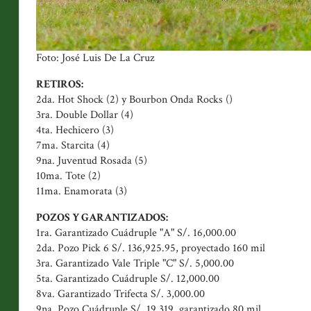
Foto: José Luis De La Cruz
RETIROS:
2da. Hot Shock (2) y Bourbon Onda Rocks ()
3ra. Double Dollar (4)
4ta. Hechicero (3)
7ma. Starcita (4)
9na. Juventud Rosada (5)
10ma. Tote (2)
11ma. Enamorata (3)
POZOS Y GARANTIZADOS:
1ra. Garantizado Cuádruple "A" S/. 16,000.00
2da. Pozo Pick 6 S/. 136,925.95, proyectado 160 mil
3ra. Garantizado Vale Triple "C" S/. 5,000.00
5ta. Garantizado Cuádruple S/. 12,000.00
8va. Garantizado Trifecta S/. 3,000.00
9na. Pozo Cuádruple S/. 19,319, garantizado 80 mil