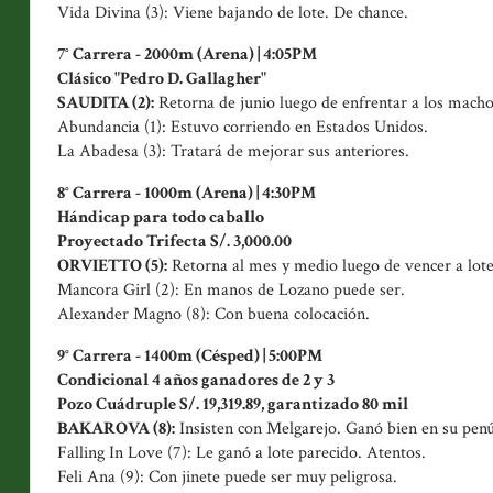
Vida Divina (3): Viene bajando de lote. De chance.
7° Carrera - 2000m (Arena) | 4:05PM
Clásico "Pedro D. Gallagher"
SAUDITA (2):
Retorna de junio luego de enfrentar a los machos
Abundancia (1): Estuvo corriendo en Estados Unidos.
La Abadesa (3): Tratará de mejorar sus anteriores.
8° Carrera - 1000m (Arena) | 4:30PM
Hándicap para todo caballo
Proyectado Trifecta S/. 3,000.00
ORVIETTO (5):
Retorna al mes y medio luego de vencer a lot
Mancora Girl (2): En manos de Lozano puede ser.
Alexander Magno (8): Con buena colocación.
9° Carrera - 1400m (Césped) | 5:00PM
Condicional 4 años ganadores de 2 y 3
Pozo Cuádruple S/. 19,319.89, garantizado 80 mil
BAKAROVA (8):
Insisten con Melgarejo. Ganó bien en su penú
Falling In Love (7): Le ganó a lote parecido. Atentos.
Feli Ana (9): Con jinete puede ser muy peligrosa.