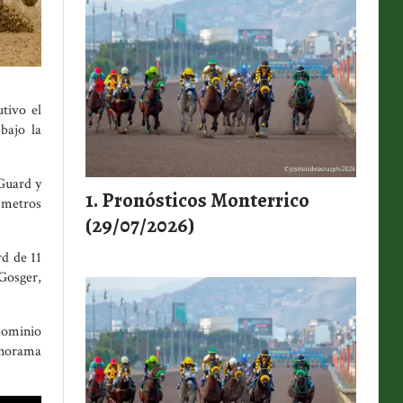
tivo el
bajo la
 Guard y
Pronósticos Monterrico
0 metros
(29/07/2026)
rd de 11
 Gosger,
 dominio
anorama