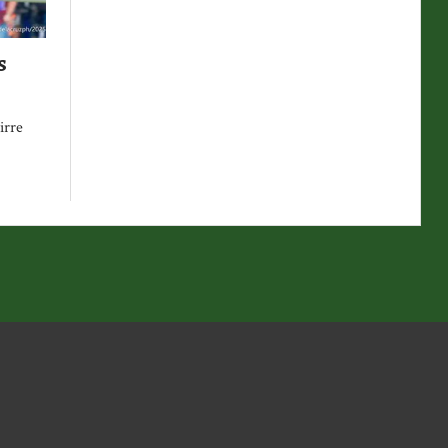
s
irre