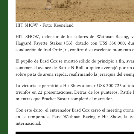
HIT SHOW - Foto: Keeneland
HIT SHOW, defensor de los colores de Wathnan Racing, vol
Hagyard Fayette Stakes (G3), dotado con US$ 350,000, dura
conducción de Irad Ortiz Jr., confirmó su excelente momento 
El pupilo de Brad Cox se mostró sólido de principio a fin, ava
contener el avance de Rattle N Roll, a quien aventajó por un 
sobre pista de arena rápida, reafirmando la jerarquía del ejemp
La victoria le permitió a Hit Show abonar US$ 200,725 al tot
triunfos en 22 presentaciones. Detrás de los punteros, Rattl
mientras que Bracket Buster completó el marcador.
Con este éxito, el entrenador Brad Cox cerró el meeting otoñ
en la temporada. Para Wathnan Racing y Hit Show, la c
internacional.