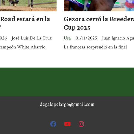
Road estará en la
Gezora cerró la Breeder
"
Cup 2025
2026
José Luis De La Cruz
Usa
01/11/2025
Juan Ignacio Agu
 campeón White Abarrio.
La francesa sorprendió en la final
degalopelargo@gmail.com