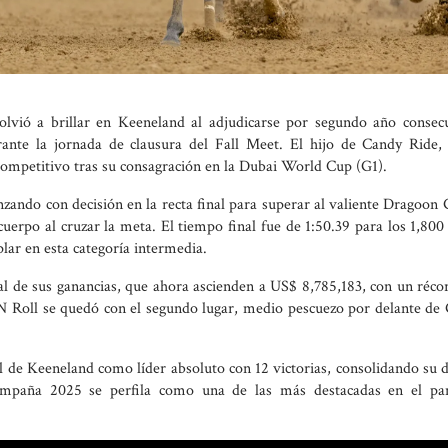
vió a brillar en Keeneland al adjudicarse por segundo año consecu
nte la jornada de clausura del Fall Meet. El hijo de Candy Ride, 
competitivo tras su consagración en la Dubai World Cup (G1).
nzando con decisión en la recta final para superar al valiente Dragoon
cuerpo al cruzar la meta. El tiempo final fue de 1:50.39 para los 1,80
lar en esta categoría intermedia.
al de sus ganancias, que ahora ascienden a US$ 8,785,183, con un réco
e N Roll se quedó con el segundo lugar, medio pescuezo por delante de
al de Keeneland como líder absoluto con 12 victorias, consolidando su
ampaña 2025 se perfila como una de las más destacadas en el p