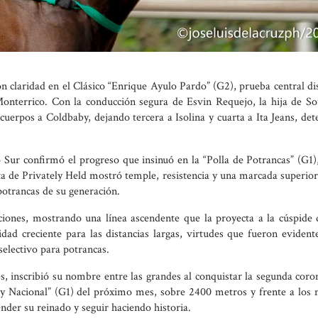
 claridad en el Clásico “Enrique Ayulo Pardo” (G2), prueba central d
nterrico. Con la conducción segura de Esvin Requejo, la hija de So
cuerpos a Coldbaby, dejando tercera a Isolina y cuarta a Ita Jeans, de
 Sur confirmó el progreso que insinuó en la “Polla de Potrancas” (G1
eta de Privately Held mostró temple, resistencia y una marcada superio
potrancas de su generación.
ciones, mostrando una línea ascendente que la proyecta a la cúspide 
d creciente para las distancias largas, virtudes que fueron evidente
selectivo para potrancas.
s, inscribió su nombre entre las grandes al conquistar la segunda coro
by Nacional” (G1) del próximo mes, sobre 2400 metros y frente a los 
nder su reinado y seguir haciendo historia.