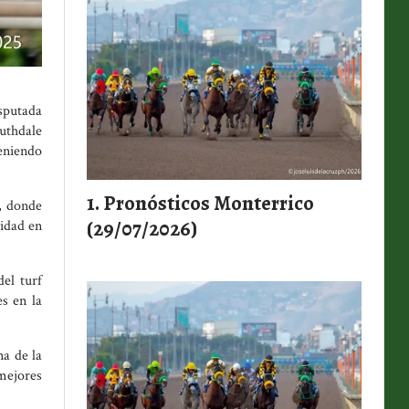
isputada
uthdale
teniendo
Pronósticos Monterrico
), donde
(29/07/2026)
ridad en
del turf
s en la
na de la
mejores