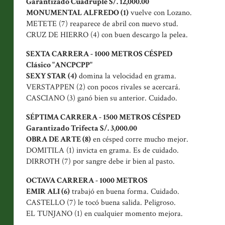
Garantizado Cuádruple S/. 12,000.00
MONUMENTAL ALFREDO (1)
vuelve con Lozano.
METETE (7) reaparece de abril con nuevo stud.
CRUZ DE HIERRO (4) con buen descargo la pelea.
SEXTA CARRERA - 1000 METROS CÉSPED
Clásico "ANCPCPP"
SEXY STAR (4)
domina la velocidad en grama.
VERSTAPPEN (2) con pocos rivales se acercará.
CASCIANO (3) ganó bien su anterior. Cuidado.
SÉPTIMA CARRERA - 1500 METROS CÉSPED
Garantizado Trifecta S/. 3,000.00
OBRA DE ARTE (8)
en césped corre mucho mejor.
DOMITILA (1) invicta en grama. Es de cuidado.
DIRROTH (7) por sangre debe ir bien al pasto.
OCTAVA CARRERA - 1000 METROS
EMIR ALI (6)
trabajó en buena forma. Cuidado.
CASTELLO (7) le tocó buena salida. Peligroso.
EL TUNJANO (1) en cualquier momento mejora.