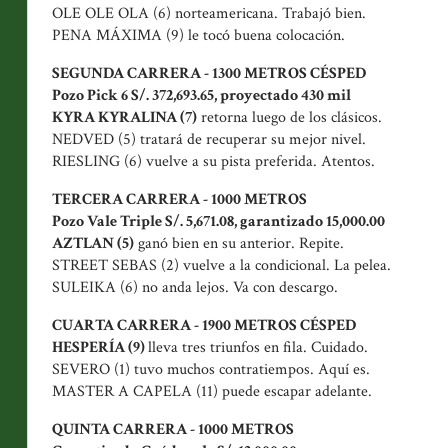
OLE OLE OLA (6) norteamericana. Trabajó bien.
PENA MÁXIMA (9) le tocó buena colocación.
SEGUNDA CARRERA - 1300 METROS CÉSPED
P
ozo Pick 6 S/. 372,693.65, proyectado 430 mil
KYRA KYRALINA (7)
retorna luego de los clásicos.
NEDVED (5) tratará de recuperar su mejor nivel.
RIESLING (6) vuelve a su pista preferida. Atentos.
TERCERA CARRERA - 1000 METROS
Pozo Vale Triple S/. 5,671.08, garantizado 15,000.00
AZTLAN (5)
ganó bien en su anterior. Repite.
STREET SEBAS (2) vuelve a la condicional. La pelea.
SULEIKA (6) no anda lejos. Va con descargo.
CUARTA CARRERA - 1900 METROS CÉSPED
HESPERÍA (9)
lleva tres triunfos en fila. Cuidado.
SEVERO (1) tuvo muchos contratiempos. Aquí es.
MASTER A CAPELA (11) puede escapar adelante.
QUINTA CARRERA - 1000 METROS