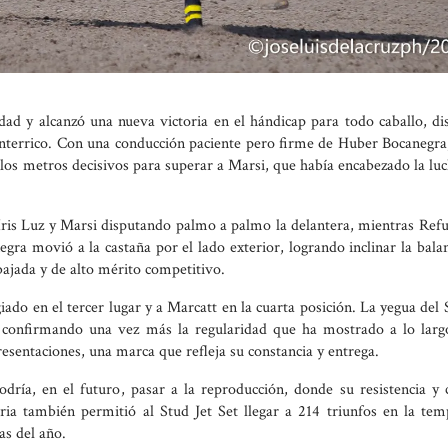
ad y alcanzó una nueva victoria en el hándicap para todo caballo, di
terrico. Con una conducción paciente pero firme de Huber Bocanegra, 
 los metros decisivos para superar a Marsi, que había encabezado la lu
 Iris Luz y Marsi disputando palmo a palmo la delantera, mientras Ref
egra movió a la castaña por el lado exterior, logrando inclinar la bala
bajada y de alto mérito competitivo.
ado en el tercer lugar y a Marcatt en la cuarta posición. La yegua del 
, confirmando una vez más la regularidad que ha mostrado a lo larg
resentaciones, una marca que refleja su constancia y entrega.
dría, en el futuro, pasar a la reproducción, donde su resistencia y 
ria también permitió al Stud Jet Set llegar a 214 triunfos en la tem
s del año.