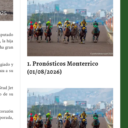
sputado
la hija
cha gran
Pronósticos Monterrico
ugiado y
(01/08/2026)
nza a su
Stud Jet
o de su
corazón
porada,