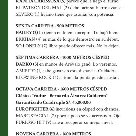
RANITA CARISSOSA (5)
parece que le llegó el turno.
EL PATRÓN DEL MAL (2) debe lucir su fuerte avance.
SEVERO (1) liviano tiene que asomar con potencia.
SEXTA CARRERA - 900 METROS
BAILEY (2)
lo tienen en buen concepto. Trabajó bien.
ERKHAN (4) es más de lo que demostró en su debut.
SO LONELY (7) libre puede ofrecer más. No lo dejen.
SÉPTIMA CARRERA - 1000 METROS CÉSPED
DARKO (3)
en manos de Arévalo ganó. Lo veremos.
AMIRITO (1) sabe ganar en esta distancia. Cuidado.
BLOWING ROCK (4) si toma la punta puede asustar.
OCTAVA CARRERA - 1600 METROS CÉSPED
Clásico "Vaduz - Bernardo Álvarez Calderón"
Garantizado Cuádruple S/. 45,000.00
EUROFIGHTER (6)
incursiona en césped con chances.
MARC SPACIAL (7) poco a poco se va acercando. Ojo.
FURIOSO HIT (9) sale a recuperar su mejor nivel.
NOVENA CARRERA - 1600 METROS