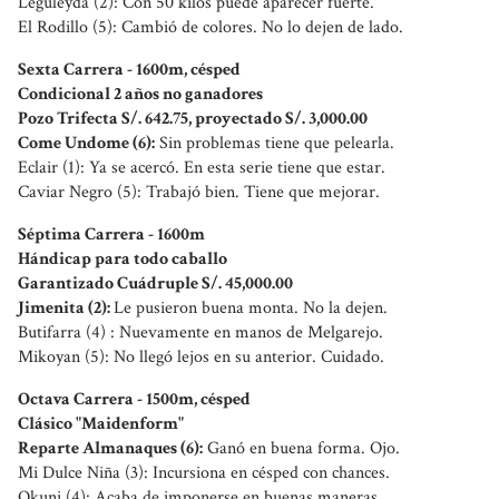
Leguleyda (2): Con 50 kilos puede aparecer fuerte.
El Rodillo (5): Cambió de colores. No lo dejen de lado.
Sexta Carrera - 1600m, césped
Condicional 2 años no ganadores
Pozo Trifecta S/. 642.75, proyectado S/. 3,000.00
Come Undome (6):
Sin problemas tiene que pelearla.
Eclair (1): Ya se acercó. En esta serie tiene que estar.
Caviar Negro (5): Trabajó bien. Tiene que mejorar.
Séptima Carrera - 1600m
Hándicap para todo caballo
Garantizado Cuádruple S/. 45,000.00
Jimenita (2):
Le pusieron buena monta. No la dejen.
Butifarra (4) : Nuevamente en manos de Melgarejo.
Mikoyan (5): No llegó lejos en su anterior. Cuidado.
Octava Carrera - 1500m, césped
Clásico "Maidenform"
Reparte Almanaques (6):
Ganó en buena forma. Ojo.
Mi Dulce Niña (3): Incursiona en césped con chances.
Okuni (4): Acaba de imponerse en buenas maneras.